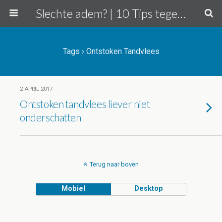
Slechte adem? | 10 Tips tegen uit de mond stinken!
Tags › Ontstoken Tandvlees
2 APRIL 2017
Ontstoken tandvlees liever niet
onderschatten
Terug naar boven
Mobiel
Desktop