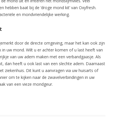
 mond uit en irriteren het mondslijmvlies. Veel
n hebben baat bij de ‘droge mond kit’ van Oxyfresh.
acteriële en mondvriendelijke werking.
t
emerkt door de directe omgeving, maar het kan ook zijn
k in uw mond. Wilt u er achter komen of u last heeft van
trijkje van uw adem maken met een verbandgaasje. Als
kt, dan heeft u ook last van een slechte adem. Daarnaast
et ziekenhuis. Dit kunt u aanvragen via uw huisarts of
nier om te kijken naar de zwavelverbindingen in uw
aak van een vieze mondgeur.