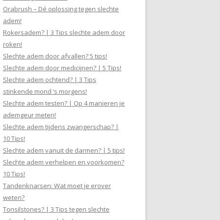
Orabrush – Dé oplossing tegen slechte
adem!
Rokersadem? | 3 Tips slechte adem door
roken!
Slechte adem door afvallen? 5 tips!
Slechte adem door medicijnen? | 5 Tips!
Slechte adem ochtend? | 3 Tips
stinkende mond ‘s morgens!
Slechte adem testen? | Op 4 manieren je
ademgeur meten!
Slechte adem tijdens zwangerschap? |
10 Tips!
Slechte adem vanuit de darmen? | 5 tips!
Slechte adem verhelpen en voorkomen?
10 Tips!
Tandenknarsen: Wat moet je erover
weten?
Tonsilstones? | 3 Tips tegen slechte