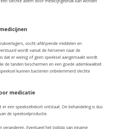
ee een slechte adem door medicijngebruik kan worden
TONSILSTONES
ROKERSADEM
medicijnen
VIEZE SMAAK IN D
drukverlagers, vocht-afdrijvende middelen en
DARMEN
 verstuurd wordt vanuit de hersenen naar de
TANDENKNARSEN
 is dat er weinig of geen speeksel aangemaakt wordt.
 die de tanden beschermen en een goede ademkwaliteit
MAAG
speeksel kunnen bacteriën onbelemmerd slechte
oor medicatie
 er een speekseltekort ontstaat. De behandeling is dus
 van de speekselproductie.
an veranderen. Eventueel het tijdstip van inname