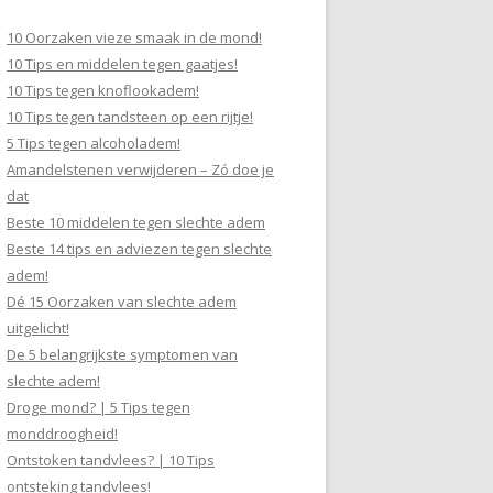
10 Oorzaken vieze smaak in de mond!
10 Tips en middelen tegen gaatjes!
10 Tips tegen knoflookadem!
10 Tips tegen tandsteen op een rijtje!
5 Tips tegen alcoholadem!
Amandelstenen verwijderen – Zó doe je
dat
Beste 10 middelen tegen slechte adem
Beste 14 tips en adviezen tegen slechte
adem!
Dé 15 Oorzaken van slechte adem
uitgelicht!
De 5 belangrijkste symptomen van
slechte adem!
Droge mond? | 5 Tips tegen
monddroogheid!
Ontstoken tandvlees? | 10 Tips
ontsteking tandvlees!