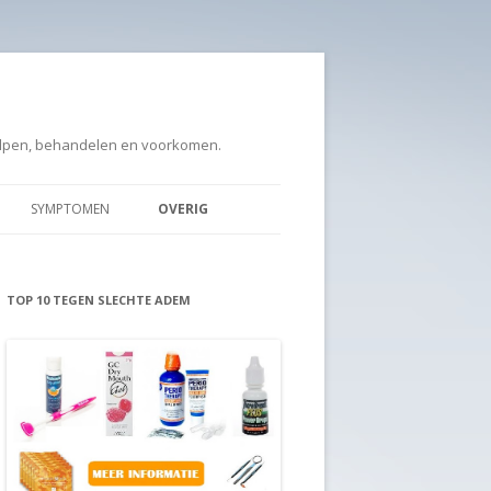
elpen, behandelen en voorkomen.
SYMPTOMEN
OVERIG
SLAG
ORABRUSH
VLEES
TOP 10 TEGEN SLECHTE ADEM
ACTIEF ZUURSTOF
L
AFVALLEN
ZWANGERSCHAP
S
MEDICIJNEN
KNOFLOOK