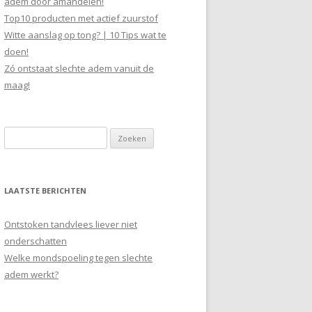
adem door amandelen!
Top10 producten met actief zuurstof
Witte aanslag op tong? | 10 Tips wat te
doen!
Zó ontstaat slechte adem vanuit de
maag!
Zoeken
naar:
LAATSTE BERICHTEN
Ontstoken tandvlees liever niet
onderschatten
Welke mondspoeling tegen slechte
adem werkt?