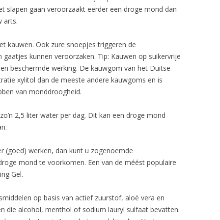
et slapen gaan veroorzaakt eerder een droge mond dan
 arts.
oet kauwen. Ook zure snoepjes triggeren de
n gaatjes kunnen veroorzaken. Tip: Kauwen op suikervrije
 en beschermde werking. De kauwgom van het Duitse
tratie xylitol dan de meeste andere kauwgoms en is
ebben van monddroogheid.
, zo’n 2,5 liter water per dag. Dit kan een droge mond
an.
eer (goed) werken, dan kunt u zogenoemde
droge mond te voorkomen. Een van de méést populaire
ng Gel.
smiddelen op basis van actief zuurstof, aloë vera en
en die alcohol, menthol of sodium lauryl sulfaat bevatten.