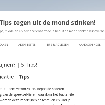
Tips tegen uit de mond stinken!
ps, middelen en adviezen waarmee je het uit de mond stinken kunt verh
Spring
naar
ZAKEN
ADEM TESTEN
TIPS & ADVIEZEN
AANDOENINGEN
de
inhoud
WITTE TONG AAN
jnen? | 5 Tips!
ONTSTOKEN TAND
DROGE MOND KEE
catie – Tips
OCHTEND ADEM
echte adem veroorzaken. Bepaalde soorten
TANDEROSIE CARIË
 van de speekselklieren waardoor het bacteriële
el worden deze medicijnen beschreven en vind je
TANDSTEEN